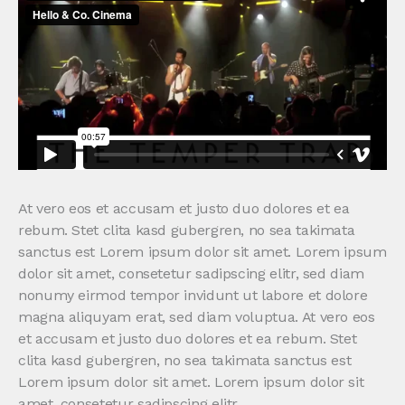
At vero eos et accusam et justo duo dolores et ea
rebum. Stet clita kasd gubergren, no sea takimata
sanctus est Lorem ipsum dolor sit amet. Lorem ipsum
dolor sit amet, consetetur sadipscing elitr, sed diam
nonumy eirmod tempor invidunt ut labore et dolore
magna aliquyam erat, sed diam voluptua. At vero eos
et accusam et justo duo dolores et ea rebum. Stet
clita kasd gubergren, no sea takimata sanctus est
Lorem ipsum dolor sit amet. Lorem ipsum dolor sit
amet, consetetur sadipscing elitr.