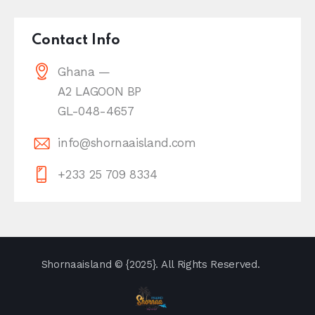
Contact Info
Ghana —
A2 LAGOON BP
GL-048-4657
info@shornaaisland.com
+233 25 709 8334
Shornaaisland
© {2025}. All Rights Reserved.