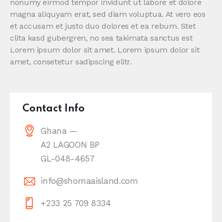
nonumy eirmod tempor invidunt ut labore et dolore
magna aliquyam erat, sed diam voluptua. At vero eos
et accusam et justo duo dolores et ea rebum. Stet
clita kasd gubergren, no sea takimata sanctus est
Lorem ipsum dolor sit amet. Lorem ipsum dolor sit
amet, consetetur sadipscing elitr.
Contact Info
Ghana —
A2 LAGOON BP
GL-048-4657
info@shornaaisland.com
+233 25 709 8334