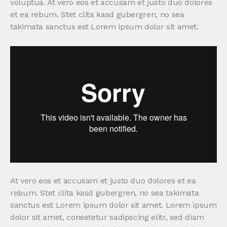
voluptua. At vero eos et accusam et justo duo dolores
et ea rebum. Stet clita kasd gubergren, no sea
takimata sanctus est Lorem ipsum dolor sit amet.
At vero eos et accusam et justo duo dolores et ea
rebum. Stet clita kasd gubergren, no sea takimata
sanctus est Lorem ipsum dolor sit amet. Lorem ipsum
dolor sit amet, consetetur sadipscing elitr, sed diam