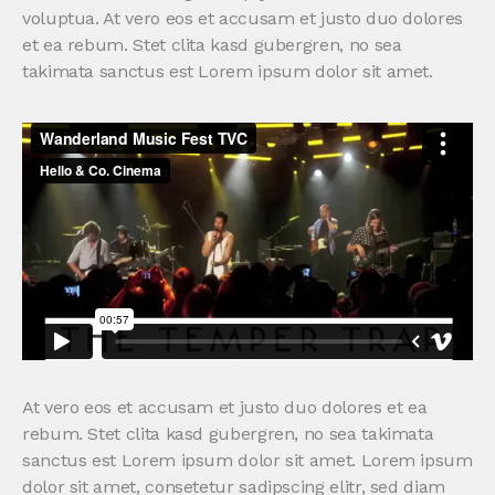
voluptua. At vero eos et accusam et justo duo dolores
et ea rebum. Stet clita kasd gubergren, no sea
takimata sanctus est Lorem ipsum dolor sit amet.
At vero eos et accusam et justo duo dolores et ea
rebum. Stet clita kasd gubergren, no sea takimata
sanctus est Lorem ipsum dolor sit amet. Lorem ipsum
dolor sit amet, consetetur sadipscing elitr, sed diam